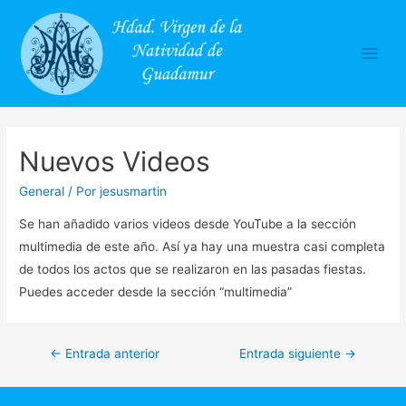
Main
Men
Nuevos Videos
General
/ Por
jesusmartin
Se han añadido varios videos desde YouTube a la sección
multimedia de este año. Así ya hay una muestra casi completa
de todos los actos que se realizaron en las pasadas fiestas.
Puedes acceder desde la sección “multimedia”
Navegación
←
Entrada anterior
Entrada siguiente
→
de