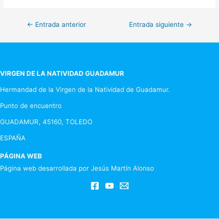
Navegación
←
Entrada anterior
Entrada siguiente
→
de
entradas
VIRGEN DE LA NATIVIDAD GUADAMUR
Hermandad de la Virgen de la Natividad de Guadamur.
Punto de encuentro
GUADAMUR, 45160, TOLEDO
ESPAÑA
PÁGINA WEB
Página web desarrollada por Jesús Martín Alonso