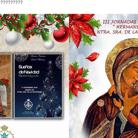
??????????