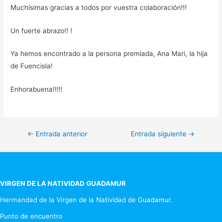
Muchísimas gracias a todos por vuestra colaboración!!!
Un fuerte abrazo!! !
Ya hemos encontrado a la persona premiada, Ana Mari, la hija
de Fuencisla!
Enhorabuena!!!!!
Navegación
←
Entrada anterior
Entrada siguiente
→
de
entradas
VIRGEN DE LA NATIVIDAD GUADAMUR
Hermandad de la Virgen de la Natividad de Guadamur.
Punto de encuentro