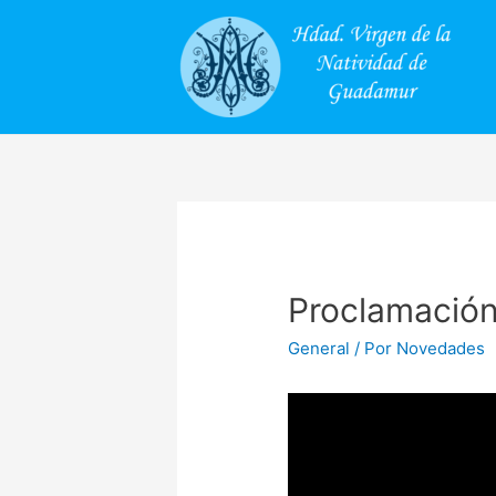
Proclamación
General
/ Por
Novedades