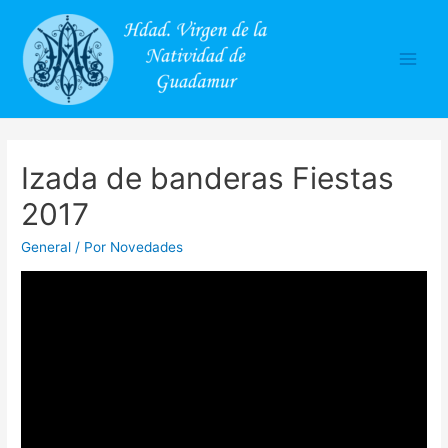
Main
Men
Izada de banderas Fiestas
2017
General
/ Por
Novedades