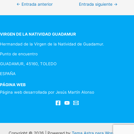
Navegación
←
Entrada anterior
Entrada siguiente
→
de
entradas
VIRGEN DE LA NATIVIDAD GUADAMUR
Hermandad de la Virgen de la Natividad de Guadamur.
Punto de encuentro
GUADAMUR, 45160, TOLEDO
ESPAÑA
PÁGINA WEB
Página web desarrollada por Jesús Martín Alonso
Copyright © 2026 | Powered by
Tema Astra para WordPress