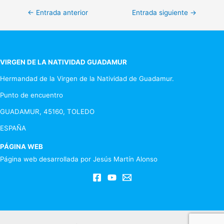
Navegación
←
Entrada anterior
Entrada siguiente
→
de
entradas
VIRGEN DE LA NATIVIDAD GUADAMUR
Hermandad de la Virgen de la Natividad de Guadamur.
Punto de encuentro
GUADAMUR, 45160, TOLEDO
ESPAÑA
PÁGINA WEB
Página web desarrollada por Jesús Martín Alonso