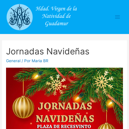
Main
Men
Jornadas Navideñas
General
/ Por
Maria BR