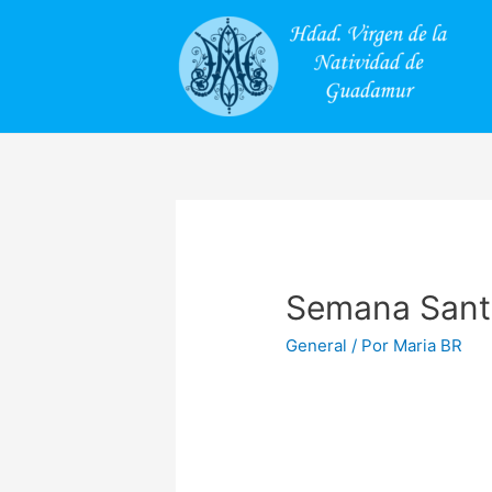
Semana Sant
General
/ Por
Maria BR