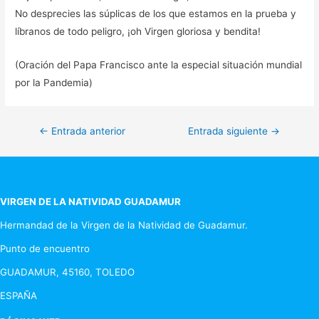
No desprecies las súplicas de los que estamos en la prueba y
líbranos de todo peligro, ¡oh Virgen gloriosa y bendita!
(Oración del Papa Francisco ante la especial situación mundial
por la Pandemia)
Navegación
←
Entrada anterior
Entrada siguiente
→
de
entradas
VIRGEN DE LA NATIVIDAD GUADAMUR
Hermandad de la Virgen de la Natividad de Guadamur.
Punto de encuentro
GUADAMUR, 45160, TOLEDO
ESPAÑA