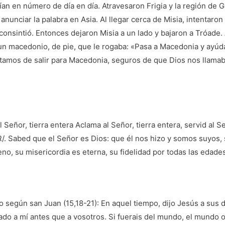
ían en número de día en día. Atravesaron Frigia y la región de G
anunciar la palabra en Asia. Al llegar cerca de Misia, intentaron 
 consintió. Entonces dejaron Misia a un lado y bajaron a Tróade
 un macedonio, de pie, que le rogaba: «Pasa a Macedonia y ayúd
tamos de salir para Macedonia, seguros de que Dios nos llamaba
s
l Señor, tierra entera Aclama al Señor, tierra entera, servid al S
R/. Sabed que el Señor es Dios: que él nos hizo y somos suyos,
no, su misericordia es eterna, su fidelidad por todas las edades
o según san Juan (15,18-21): En aquel tiempo, dijo Jesús a sus 
ado a mí antes que a vosotros. Si fuerais del mundo, el mundo 