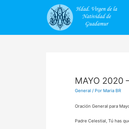
MAYO 2020 –
General
/ Por
Maria BR
Oración General para May
Padre Celestial, Tú has qu