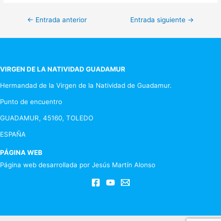
Navegación
←
Entrada anterior
Entrada siguiente
→
de
entradas
VIRGEN DE LA NATIVIDAD GUADAMUR
Hermandad de la Virgen de la Natividad de Guadamur.
Punto de encuentro
GUADAMUR, 45160, TOLEDO
ESPAÑA
PÁGINA WEB
Página web desarrollada por Jesús Martín Alonso