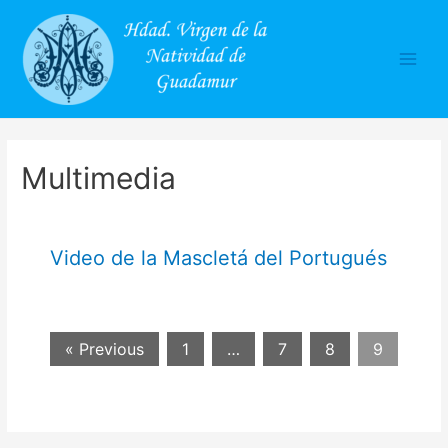
Main
Men
Multimedia
Video de la Mascletá del Portugués
« Previous
1
…
7
8
9