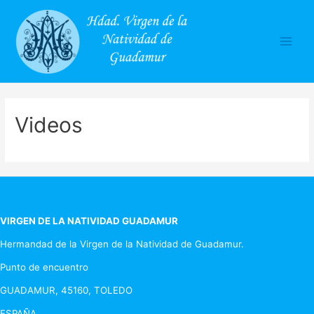
Main
Men
Videos
VIRGEN DE LA NATIVIDAD GUADAMUR
Hermandad de la Virgen de la Natividad de Guadamur.
Punto de encuentro
GUADAMUR, 45160, TOLEDO
ESPAÑA