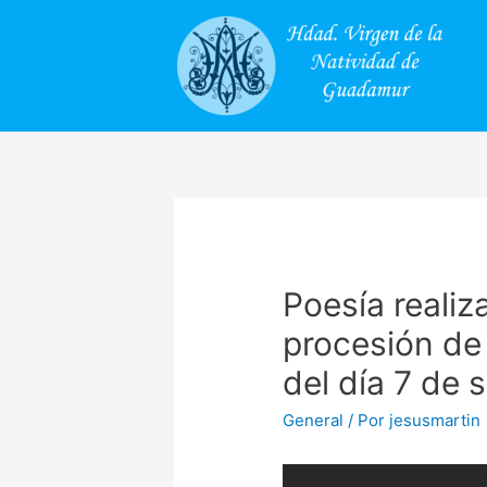
Poesía realiz
procesión de 
del día 7 de
General
/ Por
jesusmartin