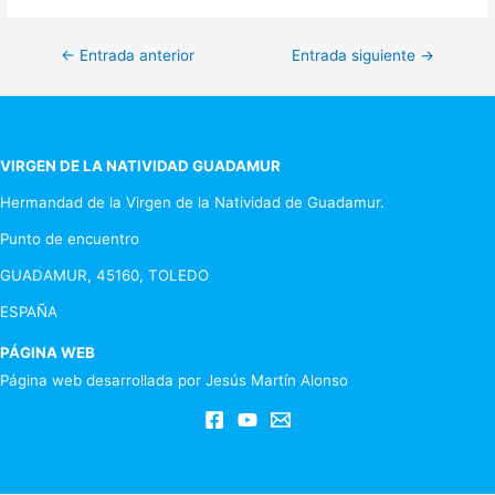
Navegación
←
Entrada anterior
Entrada siguiente
→
de
entradas
VIRGEN DE LA NATIVIDAD GUADAMUR
Hermandad de la Virgen de la Natividad de Guadamur.
Punto de encuentro
GUADAMUR, 45160, TOLEDO
ESPAÑA
PÁGINA WEB
Página web desarrollada por Jesús Martín Alonso