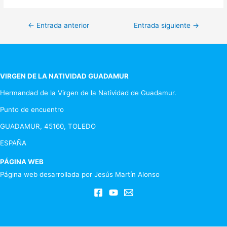
Navegación
←
Entrada anterior
Entrada siguiente
→
de
entradas
VIRGEN DE LA NATIVIDAD GUADAMUR
Hermandad de la Virgen de la Natividad de Guadamur.
Punto de encuentro
GUADAMUR, 45160, TOLEDO
ESPAÑA
PÁGINA WEB
Página web desarrollada por Jesús Martín Alonso