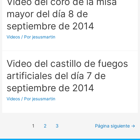
Video del coro de la misa
mayor del día 8 de
septiembre de 2014
Videos
/ Por
jesusmartin
Video del castillo de fuegos
artificiales del día 7 de
septiembre de 2014
Videos
/ Por
jesusmartin
Paginación
1
2
3
Página siguiente
→
de