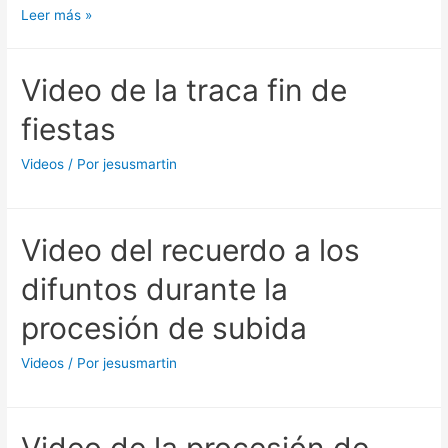
Las
Leer más »
fiestas
de
Video de la traca fin de
la
Virgen
fiestas
en
una
Videos
/ Por
jesusmartin
Salve
Video del recuerdo a los
difuntos durante la
procesión de subida
Videos
/ Por
jesusmartin