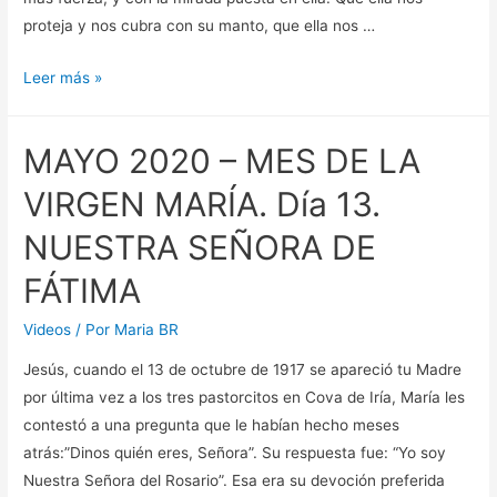
proteja y nos cubra con su manto, que ella nos …
8
Leer más »
de
septiembre
MAYO 2020 – MES DE LA
2020.
Natividad
VIRGEN MARÍA. Día 13.
de
NUESTRA SEÑORA DE
Nuestra
Señora
FÁTIMA
Videos
/ Por
Maria BR
Jesús, cuando el 13 de octubre de 1917 se apareció tu Madre
por última vez a los tres pastorcitos en Cova de Iría, María les
contestó a una pregunta que le habían hecho meses
atrás:”Dinos quién eres, Señora”. Su respuesta fue: “Yo soy
Nuestra Señora del Rosario”. Esa era su devoción preferida