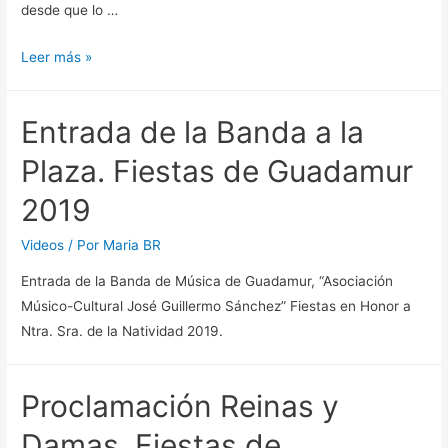
desde que lo …
MAYO
Leer más »
2020
–
Entrada de la Banda a la
MES
DE
Plaza. Fiestas de Guadamur
LA
2019
VIRGEN
MARÍA.
Videos
/ Por
Maria BR
Día
Entrada de la Banda de Música de Guadamur, “Asociación
13.
Músico-Cultural José Guillermo Sánchez” Fiestas en Honor a
NUESTRA
Ntra. Sra. de la Natividad 2019.
SEÑORA
DE
FÁTIMA
Proclamación Reinas y
Damas. Fiestas de