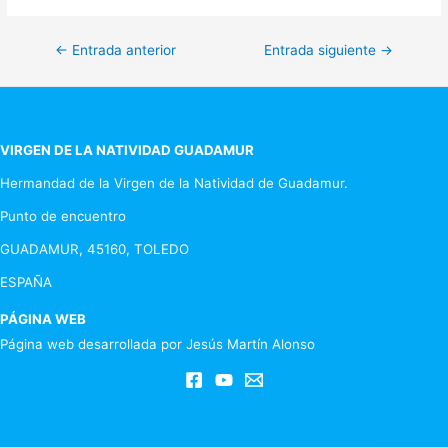
Navegación
←
Entrada anterior
Entrada siguiente
→
de
entradas
VIRGEN DE LA NATIVIDAD GUADAMUR
Hermandad de la Virgen de la Natividad de Guadamur.
Punto de encuentro
GUADAMUR, 45160, TOLEDO
ESPAÑA
PÁGINA WEB
Página web desarrollada por Jesús Martín Alonso