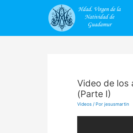
Video de los
(Parte I)
Videos
/ Por
jesusmartin