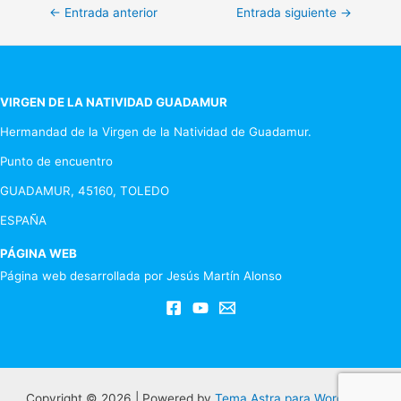
Navegación
←
Entrada anterior
Entrada siguiente
→
de
entradas
VIRGEN DE LA NATIVIDAD GUADAMUR
Hermandad de la Virgen de la Natividad de Guadamur.
Punto de encuentro
GUADAMUR, 45160, TOLEDO
ESPAÑA
PÁGINA WEB
Página web desarrollada por Jesús Martín Alonso
Copyright © 2026 | Powered by
Tema Astra para WordPress