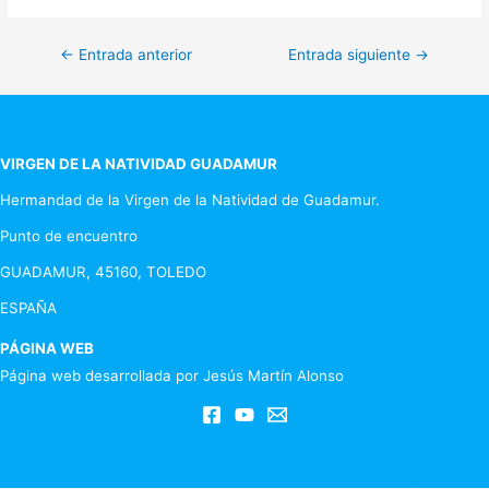
Navegación
←
Entrada anterior
Entrada siguiente
→
de
entradas
VIRGEN DE LA NATIVIDAD GUADAMUR
Hermandad de la Virgen de la Natividad de Guadamur.
Punto de encuentro
GUADAMUR, 45160, TOLEDO
ESPAÑA
PÁGINA WEB
Página web desarrollada por Jesús Martín Alonso