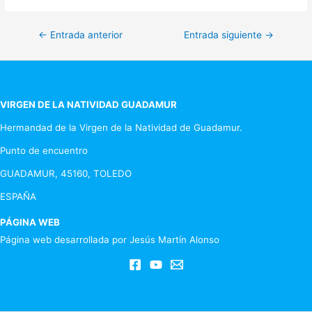
Navegación
←
Entrada anterior
Entrada siguiente
→
de
entradas
VIRGEN DE LA NATIVIDAD GUADAMUR
Hermandad de la Virgen de la Natividad de Guadamur.
Punto de encuentro
GUADAMUR, 45160, TOLEDO
ESPAÑA
PÁGINA WEB
Página web desarrollada por Jesús Martín Alonso