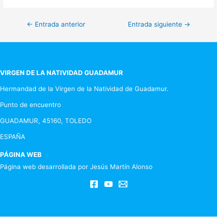
Navegación
←
Entrada anterior
Entrada siguiente
→
de
entradas
VIRGEN DE LA NATIVIDAD GUADAMUR
Hermandad de la Virgen de la Natividad de Guadamur.
Punto de encuentro
GUADAMUR, 45160, TOLEDO
ESPAÑA
PÁGINA WEB
Página web desarrollada por Jesús Martín Alonso