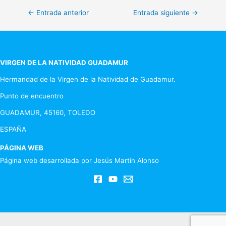
Navegación
←
Entrada anterior
Entrada siguiente
→
de
entradas
VIRGEN DE LA NATIVIDAD GUADAMUR
Hermandad de la Virgen de la Natividad de Guadamur.
Punto de encuentro
GUADAMUR, 45160, TOLEDO
ESPAÑA
PÁGINA WEB
Página web desarrollada por Jesús Martín Alonso