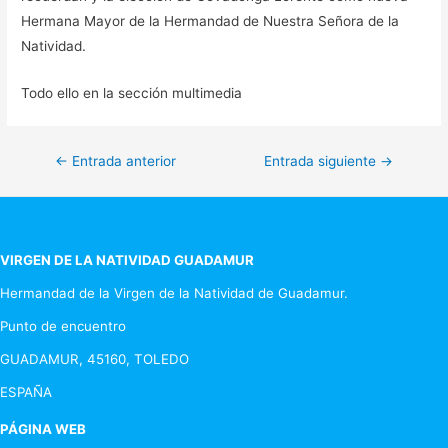
Hermana Mayor de la Hermandad de Nuestra Señora de la
Natividad.
Todo ello en la sección multimedia
Navegación
←
Entrada anterior
Entrada siguiente
→
de
entradas
VIRGEN DE LA NATIVIDAD GUADAMUR
Hermandad de la Virgen de la Natividad de Guadamur.
Punto de encuentro
GUADAMUR, 45160, TOLEDO
ESPAÑA
PÁGINA WEB