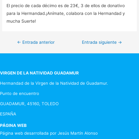
El precio de cada décimo es de 23€, 3 de ellos de donativo
para la Hermandad.¡Anímate, colabora con la Hermandad y
mucha Suerte!
Navegación
←
Entrada anterior
Entrada siguiente
→
de
entradas
VIRGEN DE LA NATIVIDAD GUADAMUR
Hermandad de la Virgen de la Natividad de Guadamur.
Punto de encuentro
GUADAMUR, 45160, TOLEDO
ESPAÑA
PÁGINA WEB
Página web desarrollada por Jesús Martín Alonso