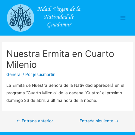
Main
Men
Nuestra Ermita en Cuarto
Milenio
General
/ Por
jesusmartin
La Ermita de Nuestra Señora de la Natividad aparecerá en el
programa “Cuarto Milenio” de la cadena “Cuatro” el próximo
domingo 26 de abril, a última hora de la noche.
Navegación
←
Entrada anterior
Entrada siguiente
→
de