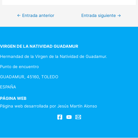
Navegación
←
Entrada anterior
Entrada siguiente
→
de
entradas
VIRGEN DE LA NATIVIDAD GUADAMUR
Hermandad de la Virgen de la Natividad de Guadamur.
Punto de encuentro
GUADAMUR, 45160, TOLEDO
ESPAÑA
PÁGINA WEB
Página web desarrollada por Jesús Martín Alonso