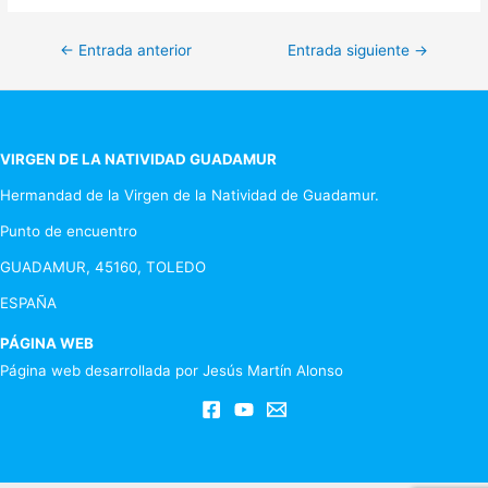
Navegación
←
Entrada anterior
Entrada siguiente
→
de
entradas
VIRGEN DE LA NATIVIDAD GUADAMUR
Hermandad de la Virgen de la Natividad de Guadamur.
Punto de encuentro
GUADAMUR, 45160, TOLEDO
ESPAÑA
PÁGINA WEB
Página web desarrollada por Jesús Martín Alonso