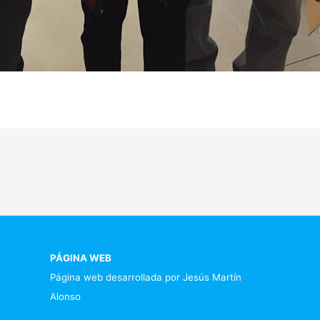
PÁGINA WEB
Página web desarrollada por Jesús Martín
Alonso