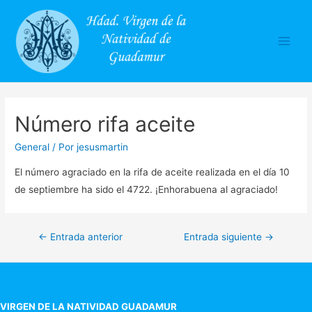
Main
Men
Número rifa aceite
General
/ Por
jesusmartin
El número agraciado en la rifa de aceite realizada en el día 10
de septiembre ha sido el 4722. ¡Enhorabuena al agraciado!
Navegación
←
Entrada anterior
Entrada siguiente
→
de
entradas
VIRGEN DE LA NATIVIDAD GUADAMUR