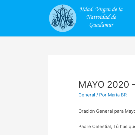
MAYO 2020 –
General
/ Por
Maria BR
Oración General para May
Padre Celestial, Tú has qu