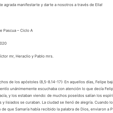
e agrada manifestarte y darte a nosotros a través de Ella!
e Pascua – Ciclo A
2020
íctor mr, Heraclio y Pablo mrs.
chos de los apóstoles (8,5-8.14-17): En aquellos días, Felipe ba
l gentío unánimemente escuchaba con atención lo que decía Feli
acía, y los estaban viendo: de muchos poseídos salían los espí
os y lisiados se curaban. La ciudad se llenó de alegría. Cuando 
 de que Samaría había recibido la palabra de Dios, enviaron a P