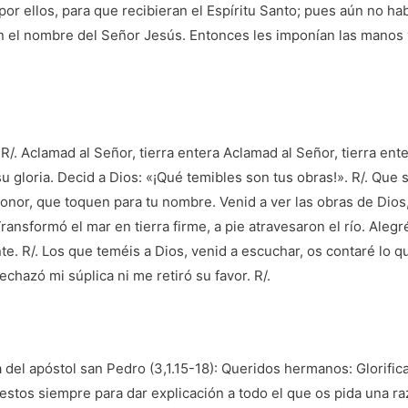
 por ellos, para que recibieran el Espíritu Santo; pues aún no h
 el nombre del Señor Jesús. Entonces les imponían las manos y 
 R/. Aclamad al Señor, tierra entera Aclamad al Señor, tierra ent
gloria. Decid a Dios: «¡Qué temibles son tus obras!». R/. Que se
onor, que toquen para tu nombre. Venid a ver las obras de Dios
Transformó el mar en tierra firme, a pie atravesaron el río. Ale
e. R/. Los que teméis a Dios, venid a escuchar, os contaré lo 
chazó mi súplica ni me retiró su favor. R/.
a del apóstol san Pedro (3,1.15-18): Queridos hermanos: Glorific
estos siempre para dar explicación a todo el que os pida una r