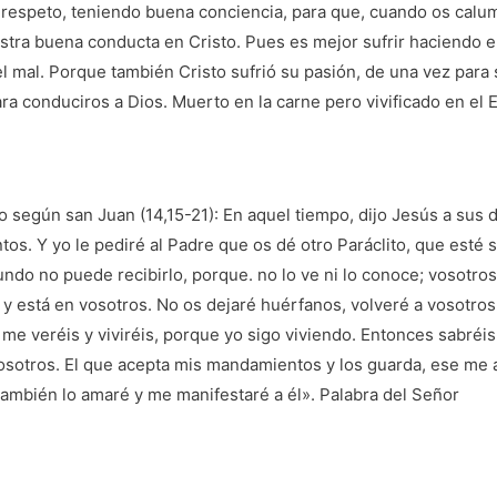
 respeto, teniendo buena conciencia, para que, cuando os calu
stra buena conducta en Cristo. Pues es mejor sufrir haciendo el 
el mal. Porque también Cristo sufrió su pasión, de una vez para
para conduciros a Dios. Muerto en la carne pero vivificado en el 
o según san Juan (14,15-21): En aquel tiempo, dijo Jesús a sus d
s. Y yo le pediré al Padre que os dé otro Paráclito, que esté 
mundo no puede recibirlo, porque. no lo ve ni lo conoce; vosotros
y está en vosotros. No os dejaré huérfanos, volveré a vosotro
me veréis y viviréis, porque yo sigo viviendo. Entonces sabréi
vosotros. El que acepta mis mandamientos y los guarda, ese me
también lo amaré y me manifestaré a él». Palabra del Señor