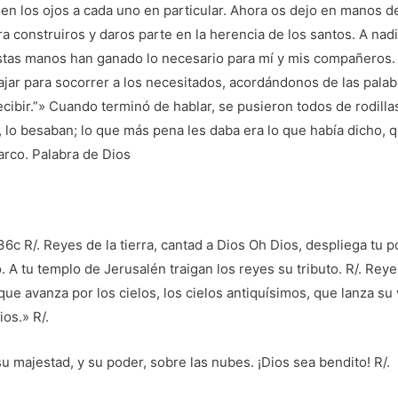
en los ojos a cada uno en particular. Ahora os dejo en manos d
ra construiros y daros parte en la herencia de los santos. A nad
estas manos han ganado lo necesario para mí y mis compañeros
ajar para socorrer a los necesitados, acordándonos de las pala
cibir.”» Cuando terminó de hablar, se pusieron todos de rodilla
, lo besaban; lo que más pena les daba era lo que había dicho, q
arco. Palabra de Dios
c R/. Reyes de la tierra, cantad a Dios Oh Dios, despliega tu po
 A tu templo de Jerusalén traigan los reyes su tributo. R/. Reyes
 que avanza por los cielos, los cielos antiquísimos, que lanza su
os.» R/.
u majestad, y su poder, sobre las nubes. ¡Dios sea bendito! R/.