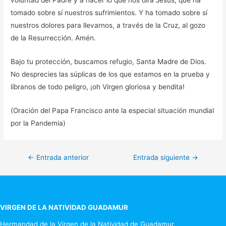
voluntad del Padre y a hacer lo que nos dirá Jesús, que ha
tomado sobre sí nuestros sufrimientos. Y ha tomado sobre sí
nuestros dolores para llevarnos, a través de la Cruz, al gozo
de la Resurrección. Amén.
Bajo tu protección, buscamos refugio, Santa Madre de Dios.
No desprecies las súplicas de los que estamos en la prueba y
líbranos de todo peligro, ¡oh Virgen gloriosa y bendita!
(Oración del Papa Francisco ante la especial situación mundial
por la Pandemia)
Navegación
←
Entrada anterior
Entrada siguiente
→
de
entradas
VIRGEN DE LA NATIVIDAD GUADAMUR
Hermandad de la Virgen de la Natividad de Guadamur.