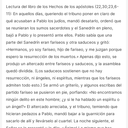
Lectura del libro de los Hechos de los apóstoles (22,30;23,6-
11): En aquellos días, queriendo el tribuno poner en claro de
qué acusaban a Pablo los judíos, mandó desatarlo, ordenó que
se reunieran los sumos sacerdotes y el Sanedrín en pleno,
bajó a Pablo y lo presentó ante ellos. Pablo sabía que una
parte del Sanedrín eran fariseos y otra saduceos y gritó:
«Hermanos, yo soy fariseo, hijo de fariseo, y me juzgan porque
espero la resurrección de los muertos.» Apenas dijo esto, se
produjo un altercado entre fariseos y saduceos, y la asamblea
quedó dividida. (Los saduceos sostienen que no hay
resurrección, ni ángeles, ni espíritus, mientras que los fariseos
admiten todo esto.) Se armó un griterío, y algunos escribas del
partido fariseo se pusieron en pie, porfiando: «No encontramos
ningún delito en este hombre; ¿y si le ha hablado un espíritu o
un ángel?» El altercado arreciaba, y el tribuno, temiendo que
hicieran pedazos a Pablo, mandó bajar a la guarnición para
sacarlo de allí y llevárselo al cuartel. La noche siguiente, el