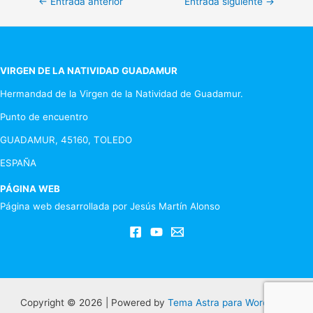
Navegación
←
Entrada anterior
Entrada siguiente
→
de
entradas
VIRGEN DE LA NATIVIDAD GUADAMUR
Hermandad de la Virgen de la Natividad de Guadamur.
Punto de encuentro
GUADAMUR, 45160, TOLEDO
ESPAÑA
PÁGINA WEB
Página web desarrollada por Jesús Martín Alonso
Copyright © 2026 | Powered by
Tema Astra para WordPress