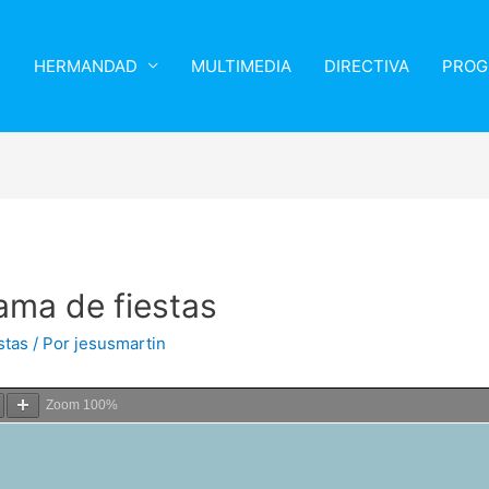
HERMANDAD
MULTIMEDIA
DIRECTIVA
PROG
ama de fiestas
stas
/ Por
jesusmartin
Zoom
100%