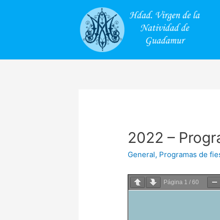
2022 – Progr
General
,
Programas de fie
Página
1
/
60