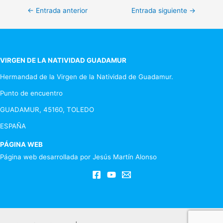
Navegación
←
Entrada anterior
Entrada siguiente
→
de
entradas
VIRGEN DE LA NATIVIDAD GUADAMUR
Hermandad de la Virgen de la Natividad de Guadamur.
Punto de encuentro
GUADAMUR, 45160, TOLEDO
ESPAÑA
PÁGINA WEB
Página web desarrollada por Jesús Martín Alonso