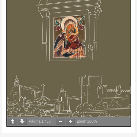
Página
1
/
56
Zoom
100%