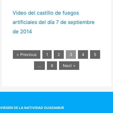
Video del castillo de fuegos
artificiales del día 7 de septiembre
de 2014
« Previous
1
2
3
4
5
…
9
Next »
VIRGEN DE LA NATIVIDAD GUADAMUR