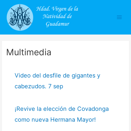
Main
Men
Multimedia
Video del desfile de gigantes y
cabezudos. 7 sep
¡Revive la elección de Covadonga
como nueva Hermana Mayor!