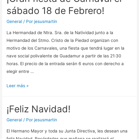
Abril
sábado 18 de Febrero!
en
Guadamur!
General
/ Por
jesusmartin
La Hermandad de Ntra. Sra. de la Natividad junto a la
Hermandad del Stmo. Cristo de la Piedad organizan con
motivo de los Carnavales, una fiesta que tendrá lugar en la
nave social polivalente de Guadamur a partir de las 21:30
horas. El precio de la entrada serán 6 euros con derecho a
elegir entre …
¡Gran
Leer más »
fiesta
de
¡Feliz Navidad!
Carnaval
el
General
/ Por
jesusmartin
sábado
El Hermano Mayor y toda su Junta Directiva, les desean una
18
feliz Navidad. Recórdarles que mañana se realizará el