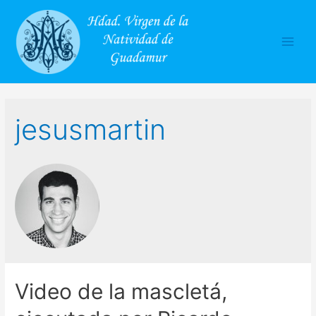
Main
Men
jesusmartin
Video de la mascletá,