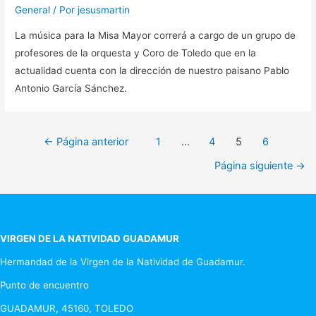
General
/ Por
jesusmartin
La música para la Misa Mayor correrá a cargo de un grupo de
profesores de la orquesta y Coro de Toledo que en la
actualidad cuenta con la dirección de nuestro paisano Pablo
Antonio García Sánchez.
Paginación
←
Página anterior
1
…
4
5
6
de
Página siguiente
→
entradas
VIRGEN DE LA NATIVIDAD GUADAMUR
Hermandad de la Virgen de la Natividad de Guadamur.
Punto de encuentro
GUADAMUR, 45160, TOLEDO