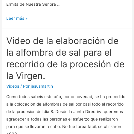
Ermita de Nuestra Señora …
Vota
Leer más »
a
la
Video de la elaboración de
Ermita
de
la alfombra de sal para el
Nuestra
recorrido de la procesión de
Señora
de
la Virgen.
la
Natividad
Videos
/ Por
jesusmartin
de
Como todos sabeis este año, como novedad, se ha procedido
Guadamur
a la colocación de alfombras de sal por casi todo el recorrido
como
de la procesión del día 8. Desde la Junta Directiva queremos
“la
agradecer a todas las personas el esfuerzo que realizaron
ermita
para que se llevaran a cabo. No fue tarea facil, se utilizaron
más