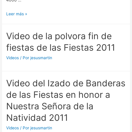
4000 …
bella
de
Video
Leer más »
España”
de
la
Video de la polvora fin de
elaboración
de
fiestas de las Fiestas 2011
la
alfombra
Videos
/ Por
jesusmartin
de
sal
para
Video del Izado de Banderas
el
de las Fiestas en honor a
recorrido
de
Nuestra Señora de la
la
Natividad 2011
procesión
de
Videos
/ Por
jesusmartin
la