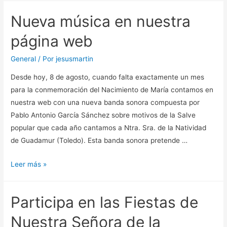
General
Nueva música en nuestra
de
la
página web
Hermandad
General
/ Por
jesusmartin
Desde hoy, 8 de agosto, cuando falta exactamente un mes
para la conmemoración del Nacimiento de María contamos en
nuestra web con una nueva banda sonora compuesta por
Pablo Antonio García Sánchez sobre motivos de la Salve
popular que cada año cantamos a Ntra. Sra. de la Natividad
de Guadamur (Toledo). Esta banda sonora pretende …
Nueva
Leer más »
música
en
Participa en las Fiestas de
nuestra
página
Nuestra Señora de la
web