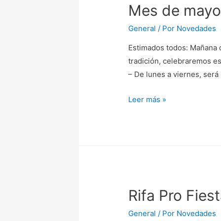
Mes de mayo
General
/ Por
Novedades
Estimados todos: Mañana d
tradición, celebraremos es
– De lunes a viernes, será 
Mes
Leer más »
de
mayo
2018
Rifa Pro Fies
General
/ Por
Novedades