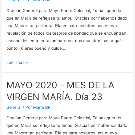
MARÍA.
Oración General para Mayo Padre Celestial, Tú has querido
Día
que en María se reflejase tu amor. ¡Gracias por habernos dado
25
una Madre tan perfecta! Ella es para nosotros una nueva
revelación de todos los tesoros de bondad que se encuentran
escondidos en tu corazón paterno, nos muestras hasta qué
punto Tú eres bueno y dulce …
MAYO
Leer más »
2020
–
MAYO 2020 – MES DE LA
MES
DE
VIRGEN MARÍA. Día 23
LA
VIRGEN
General
/ Por
Maria BR
MARÍA.
Oración General para Mayo Padre Celestial, Tú has querido
Día
que en María se reflejase tu amor. ¡Gracias por habernos dado
24
una Madre tan perfecta! Ella es para nosotros una nueva