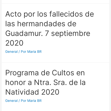
a
la
Acto por los fallecidos de
Sagrada
Imagen
las hermandades de
del
Guadamur. 7 septiembre
Santísimo
Cristo
2020
de
la
General
/ Por
Maria BR
Piedad
Programa de Cultos en
honor a Ntra. Sra. de la
Natividad 2020
General
/ Por
Maria BR