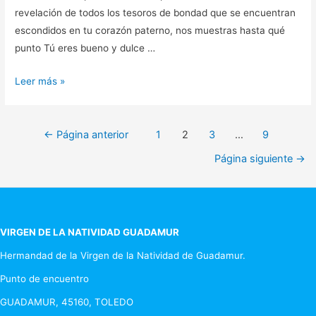
revelación de todos los tesoros de bondad que se encuentran
escondidos en tu corazón paterno, nos muestras hasta qué
punto Tú eres bueno y dulce …
MAYO
Leer más »
2020
–
Paginación
MES
←
Página anterior
1
2
3
…
9
DE
de
Página siguiente
→
LA
entradas
VIRGEN
MARÍA.
Día
VIRGEN DE LA NATIVIDAD GUADAMUR
23
Hermandad de la Virgen de la Natividad de Guadamur.
Punto de encuentro
GUADAMUR, 45160, TOLEDO