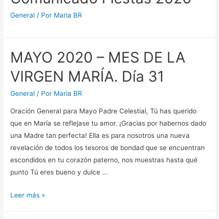
y
General
/ Por
Maria BR
Santa
Ana
MAYO 2020 – MES DE LA
VIRGEN MARÍA. Día 31
General
/ Por
Maria BR
Oración General para Mayo Padre Celestial, Tú has querido
que en María se reflejase tu amor. ¡Gracias por habernos dado
una Madre tan perfecta! Ella es para nosotros una nueva
revelación de todos los tesoros de bondad que se encuentran
escondidos en tu corazón paterno, nos muestras hasta qué
punto Tú eres bueno y dulce …
MAYO
Leer más »
2020
–