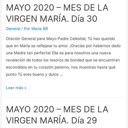
MAYO 2020 – MES DE LA
MES
DE
VIRGEN MARÍA. Día 30
LA
VIRGEN
General
/ Por
Maria BR
MARÍA.
Oración General para Mayo Padre Celestial, Tú has querido
Día
que en María se reflejase tu amor. ¡Gracias por habernos dado
31
una Madre tan perfecta! Ella es para nosotros una nueva
revelación de todos los tesoros de bondad que se encuentran
escondidos en tu corazón paterno, nos muestras hasta qué
punto Tú eres bueno y dulce …
MAYO
Leer más »
2020
–
MAYO 2020 – MES DE LA
MES
DE
VIRGEN MARÍA. Día 29
LA