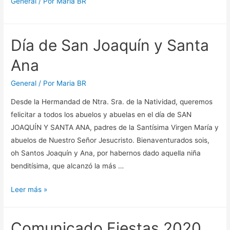
General
/ Por
Maria BR
Día de San Joaquín y Santa
Ana
General
/ Por
Maria BR
Desde la Hermandad de Ntra. Sra. de la Natividad, queremos
felicitar a todos los abuelos y abuelas en el día de SAN
JOAQUÍN Y SANTA ANA, padres de la Santísima Virgen María y
abuelos de Nuestro Señor Jesucristo. Bienaventurados sois,
oh Santos Joaquín y Ana, por habernos dado aquella niña
benditísima, que alcanzó la más …
Día
Leer más »
de
San
Comunicado Fiestas 2020
Joaquín