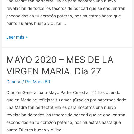
una Madre tan perfecta! Ella es para nosotros una nueva
revelación de todos los tesoros de bondad que se encuentran
escondidos en tu corazón paterno, nos muestras hasta qué
punto Tú eres bueno y dulce …
MAYO
Leer más »
2020
–
MAYO 2020 – MES DE LA
MES
DE
VIRGEN MARÍA. Día 27
LA
VIRGEN
General
/ Por
Maria BR
MARÍA.
Oración General para Mayo Padre Celestial, Tú has querido
Día
que en María se reflejase tu amor. ¡Gracias por habernos dado
28
una Madre tan perfecta! Ella es para nosotros una nueva
revelación de todos los tesoros de bondad que se encuentran
escondidos en tu corazón paterno, nos muestras hasta qué
punto Tú eres bueno y dulce …