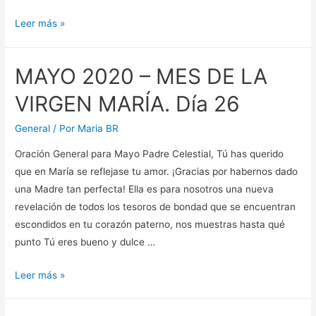
MAYO
Leer más »
2020
–
MAYO 2020 – MES DE LA
MES
DE
VIRGEN MARÍA. Día 26
LA
VIRGEN
General
/ Por
Maria BR
MARÍA.
Oración General para Mayo Padre Celestial, Tú has querido
Día
que en María se reflejase tu amor. ¡Gracias por habernos dado
27
una Madre tan perfecta! Ella es para nosotros una nueva
revelación de todos los tesoros de bondad que se encuentran
escondidos en tu corazón paterno, nos muestras hasta qué
punto Tú eres bueno y dulce …
MAYO
Leer más »
2020
–