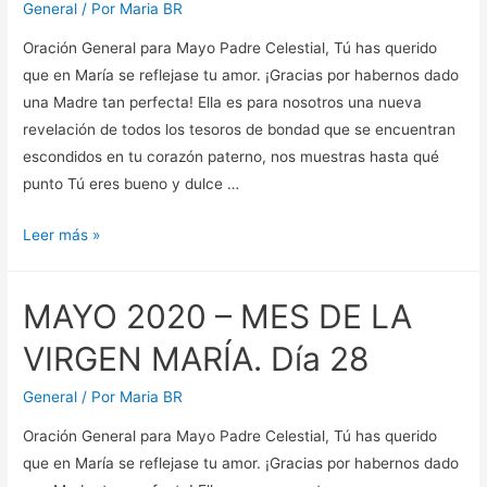
VIRGEN
General
/ Por
Maria BR
MARÍA.
Oración General para Mayo Padre Celestial, Tú has querido
Día
que en María se reflejase tu amor. ¡Gracias por habernos dado
30
una Madre tan perfecta! Ella es para nosotros una nueva
revelación de todos los tesoros de bondad que se encuentran
escondidos en tu corazón paterno, nos muestras hasta qué
punto Tú eres bueno y dulce …
MAYO
Leer más »
2020
–
MAYO 2020 – MES DE LA
MES
DE
VIRGEN MARÍA. Día 28
LA
VIRGEN
General
/ Por
Maria BR
MARÍA.
Oración General para Mayo Padre Celestial, Tú has querido
Día
que en María se reflejase tu amor. ¡Gracias por habernos dado
29