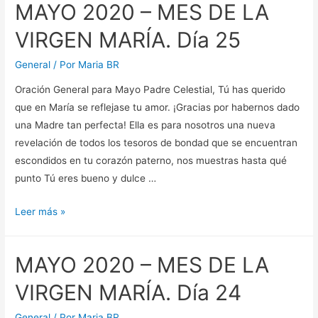
MAYO 2020 – MES DE LA
MES
DE
VIRGEN MARÍA. Día 25
LA
VIRGEN
General
/ Por
Maria BR
MARÍA.
Oración General para Mayo Padre Celestial, Tú has querido
Día
que en María se reflejase tu amor. ¡Gracias por habernos dado
26
una Madre tan perfecta! Ella es para nosotros una nueva
revelación de todos los tesoros de bondad que se encuentran
escondidos en tu corazón paterno, nos muestras hasta qué
punto Tú eres bueno y dulce …
MAYO
Leer más »
2020
–
MAYO 2020 – MES DE LA
MES
DE
VIRGEN MARÍA. Día 24
LA
VIRGEN
General
/ Por
Maria BR