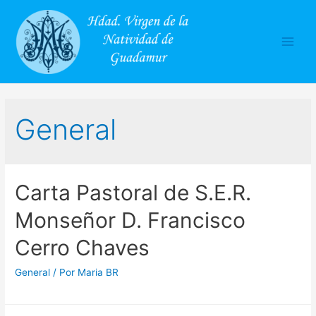
Main
Men
General
Carta Pastoral de S.E.R.
Monseñor D. Francisco
Cerro Chaves
General
/ Por
Maria BR